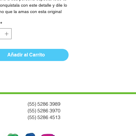
onquístala con este detalle y dile lo
o que la amas con esta original
sorpresa.
*
Este arreglo incluye:
Rosas
1 Suculenta
Caja de Madera
Añadir al Carrito
(55) 5286 3989
(55) 5286 3970
(55) 5286 4513