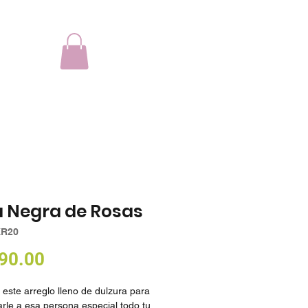
a Negra de Rosas
KR20
Precio
90.00
este arreglo lleno de dulzura para
rle a esa persona especial todo tu